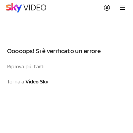
Ooooops! Si è verificato un errore
Riprova più tardi
Torna a
Video Sky