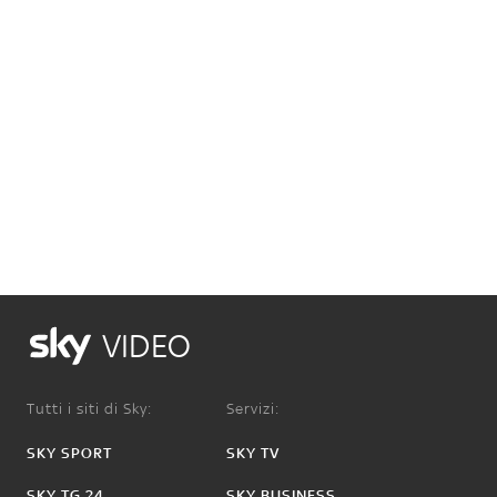
VIDEO
Tutti i siti di Sky:
Servizi:
SKY SPORT
SKY TV
SKY TG 24
SKY BUSINESS