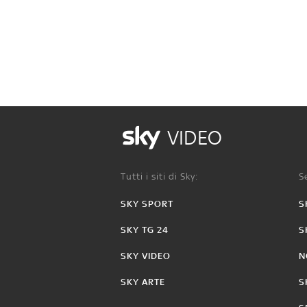
VIDEO
Tutti i siti di Sky:
Se
SKY SPORT
S
SKY TG 24
S
SKY VIDEO
N
SKY ARTE
S