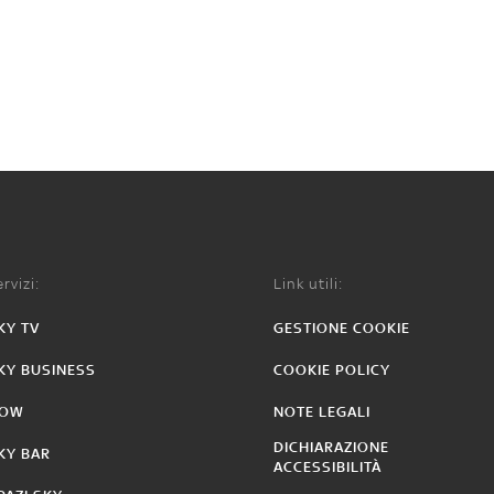
rvizi:
Link utili:
KY TV
GESTIONE COOKIE
KY BUSINESS
COOKIE POLICY
OW
NOTE LEGALI
DICHIARAZIONE
KY BAR
ACCESSIBILITÀ