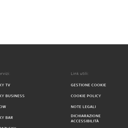
rvizi:
Link utili:
KY TV
GESTIONE COOKIE
KY BUSINESS
COOKIE POLICY
OW
NOTE LEGALI
DICHIARAZIONE
KY BAR
ACCESSIBILITÀ