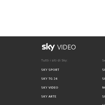
VIDEO
Tutti i siti di Sky:
Se
SKY SPORT
S
SKY TG 24
S
SKY VIDEO
N
SKY ARTE
S