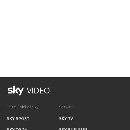
VIDEO
Tutti i siti di Sky:
Servizi:
SKY SPORT
SKY TV
SKY TG 24
SKY BUSINESS