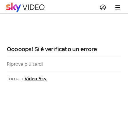
Ooooops! Si è verificato un errore
Riprova più tardi
Torna a
Video Sky