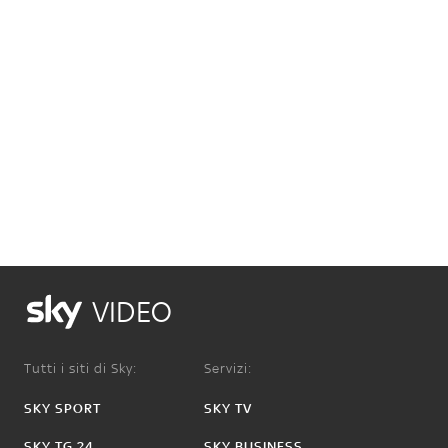
VIDEO
Tutti i siti di Sky:
Servizi:
SKY SPORT
SKY TV
SKY TG 24
SKY BUSINESS