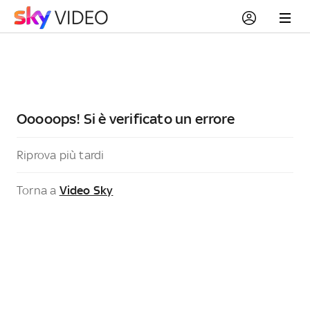
Ooooops! Si è verificato un errore
Riprova più tardi
Torna a
Video Sky