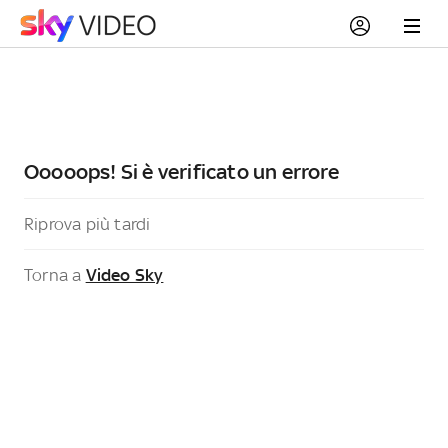
Ooooops! Si è verificato un errore
Riprova più tardi
Torna a
Video Sky