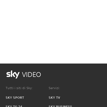
VIDEO
Tutti i siti di Sky:
Servizi:
SKY SPORT
SKY TV
SKY TG 24
SKY BUSINESS