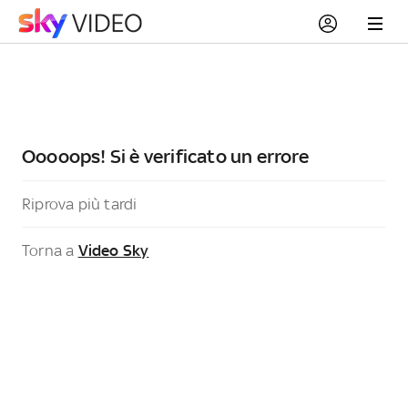
Ooooops! Si è verificato un errore
Riprova più tardi
Torna a
Video Sky