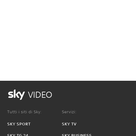
VIDEO
Tutti i siti di Sky:
Servizi:
SKY SPORT
SKY TV
SKY TG 24
SKY BUSINESS