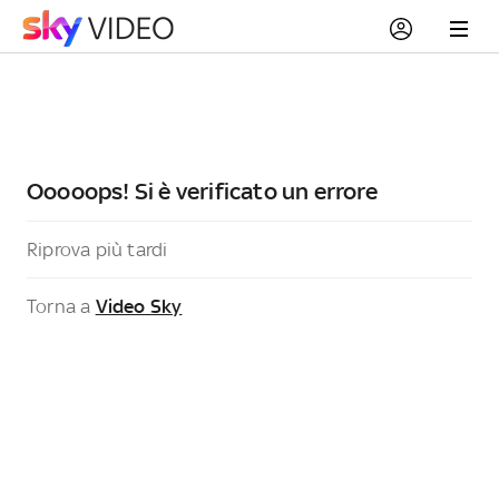
Ooooops! Si è verificato un errore
Riprova più tardi
Torna a
Video Sky