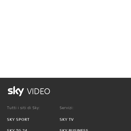
VIDEO
Tutti i siti di Sky:
Servizi:
SKY SPORT
SKY TV
SKY TG 24
SKY BUSINESS