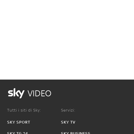
VIDEO
Tutti i siti di Sky:
Servizi:
SKY SPORT
SKY TV
SKY TG 24
SKY BUSINESS