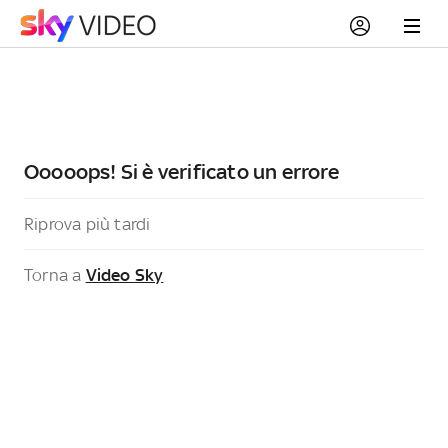
Ooooops! Si è verificato un errore
Riprova più tardi
Torna a
Video Sky