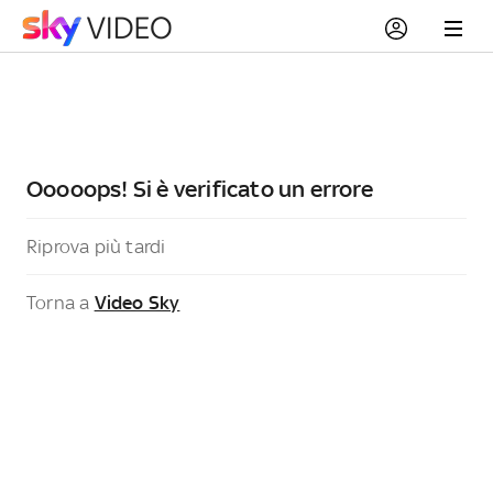
Ooooops! Si è verificato un errore
Riprova più tardi
Torna a
Video Sky