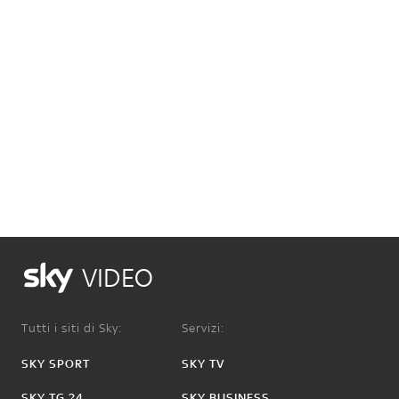
VIDEO
Tutti i siti di Sky:
Servizi:
SKY SPORT
SKY TV
SKY TG 24
SKY BUSINESS