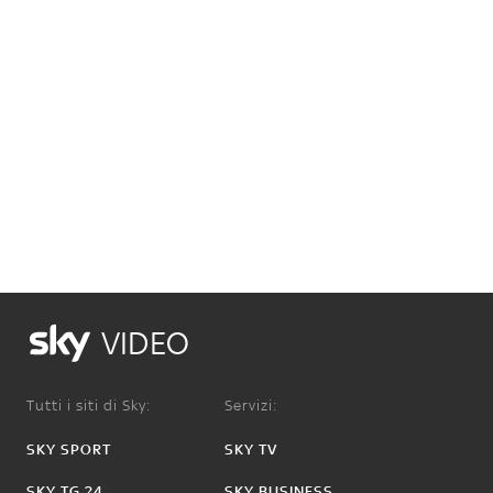
VIDEO
Tutti i siti di Sky:
Servizi:
SKY SPORT
SKY TV
SKY TG 24
SKY BUSINESS