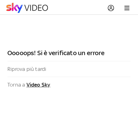
Ooooops! Si è verificato un errore
Riprova più tardi
Torna a
Video Sky