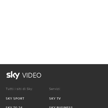
VIDEO
Tutti i siti di Sky:
Servizi:
SKY SPORT
SKY TV
SKY TG 24
SKY BUSINESS