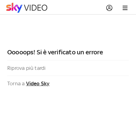
Ooooops! Si è verificato un errore
Riprova più tardi
Torna a
Video Sky