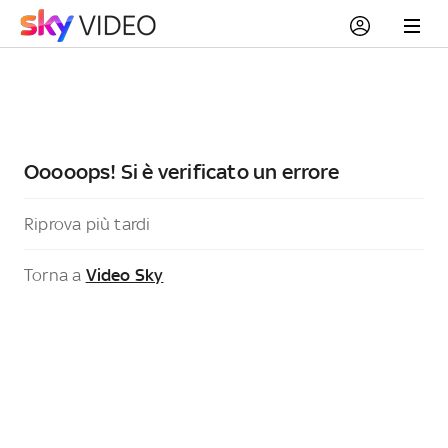
Ooooops! Si è verificato un errore
Riprova più tardi
Torna a
Video Sky