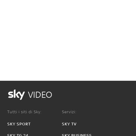
VIDEO
Tutti i siti di Sky:
Servizi:
SKY SPORT
SKY TV
SKY TG 24
SKY BUSINESS