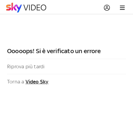
Ooooops! Si è verificato un errore
Riprova più tardi
Torna a
Video Sky