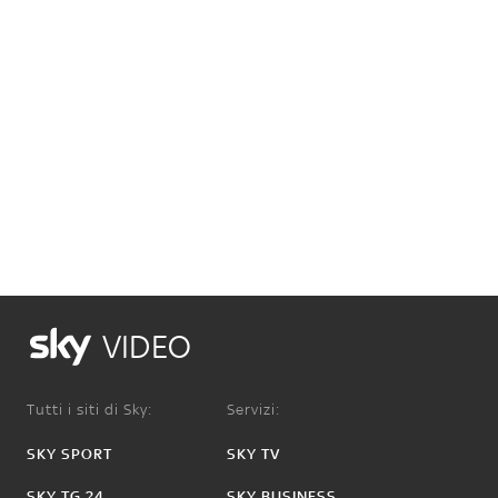
VIDEO
Tutti i siti di Sky:
Servizi:
SKY SPORT
SKY TV
SKY TG 24
SKY BUSINESS