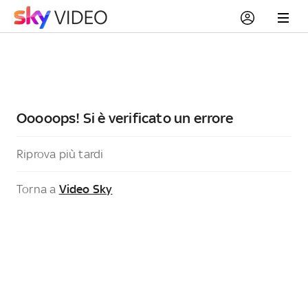
Ooooops! Si è verificato un errore
Riprova più tardi
Torna a
Video Sky