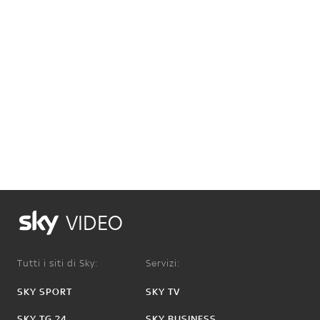
VIDEO
Tutti i siti di Sky:
Servizi:
SKY SPORT
SKY TV
SKY TG 24
SKY BUSINESS