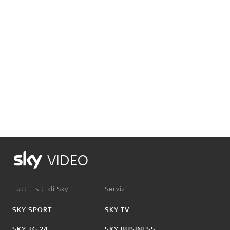
VIDEO
Tutti i siti di Sky:
Servizi:
SKY SPORT
SKY TV
SKY TG 24
SKY BUSINESS