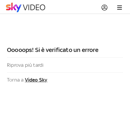
Ooooops! Si è verificato un errore
Riprova più tardi
Torna a
Video Sky