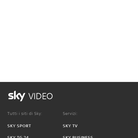
VIDEO
Tutti i siti di Sky:
Servizi:
SKY SPORT
SKY TV
SKY TG 24
SKY BUSINESS