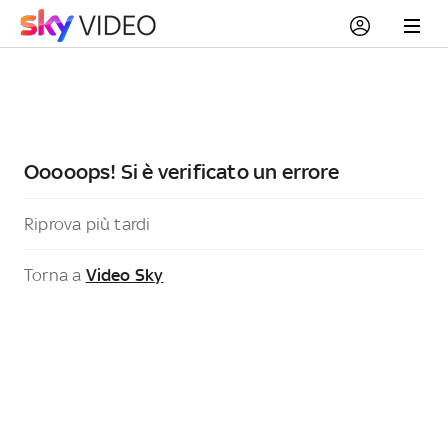
Ooooops! Si è verificato un errore
Riprova più tardi
Torna a
Video Sky