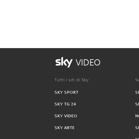
VIDEO
Tutti i siti di Sky:
Se
SKY SPORT
S
SKY TG 24
S
SKY VIDEO
N
SKY ARTE
S