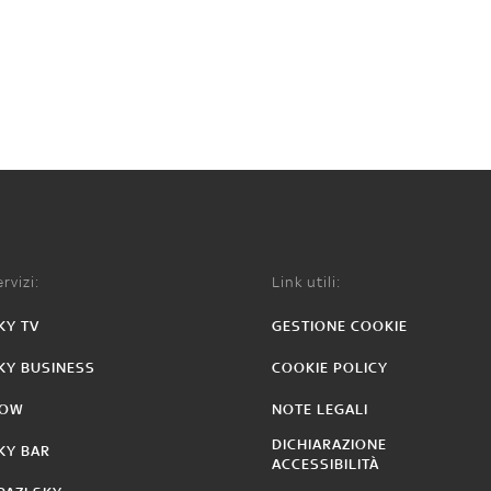
rvizi:
Link utili:
KY TV
GESTIONE COOKIE
KY BUSINESS
COOKIE POLICY
OW
NOTE LEGALI
DICHIARAZIONE
KY BAR
ACCESSIBILITÀ