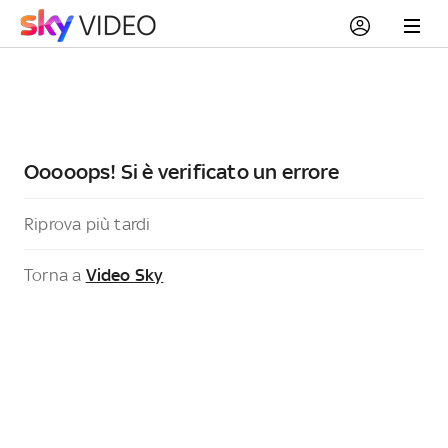
Ooooops! Si è verificato un errore
Riprova più tardi
Torna a
Video Sky