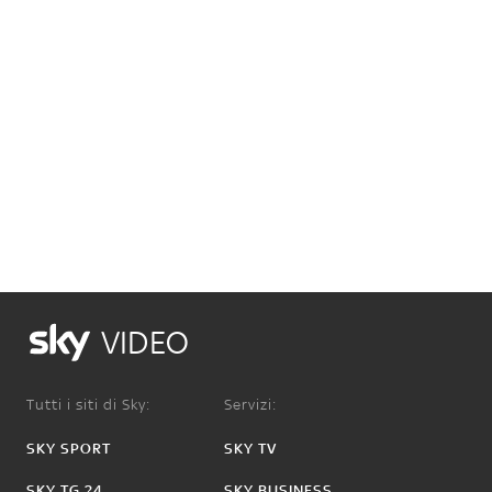
VIDEO
Tutti i siti di Sky:
Servizi:
SKY SPORT
SKY TV
SKY TG 24
SKY BUSINESS