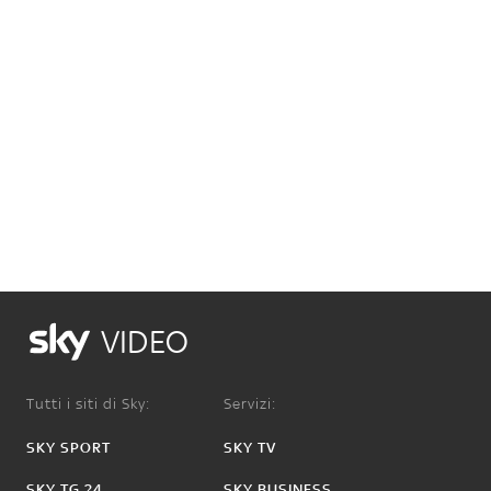
VIDEO
Tutti i siti di Sky:
Servizi:
SKY SPORT
SKY TV
SKY TG 24
SKY BUSINESS