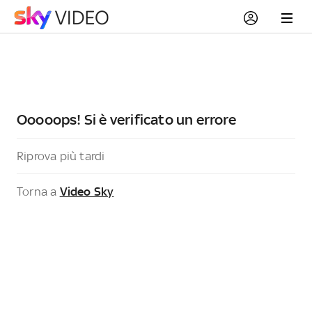
Ooooops! Si è verificato un errore
Riprova più tardi
Torna a
Video Sky