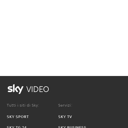
VIDEO
Tutti i siti di Sky:
Servizi:
SKY SPORT
SKY TV
SKY TG 24
SKY BUSINESS