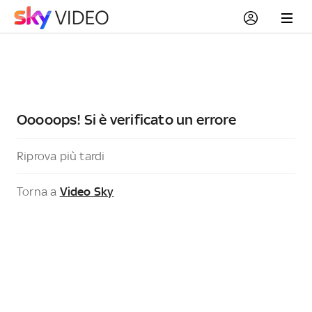
Ooooops! Si è verificato un errore
Riprova più tardi
Torna a
Video Sky