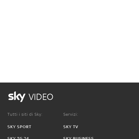
VIDEO
Tutti i siti di Sky:
Servizi:
SKY SPORT
SKY TV
SKY TG 24
SKY BUSINESS