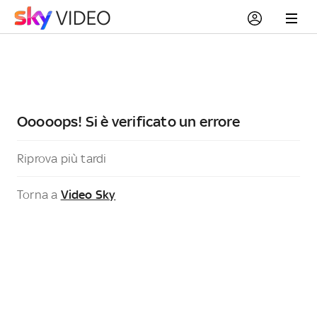
Ooooops! Si è verificato un errore
Riprova più tardi
Torna a
Video Sky