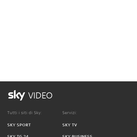
VIDEO
Tutti i siti di Sky:
Servizi:
SKY SPORT
SKY TV
SKY TG 24
SKY BUSINESS