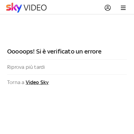
Ooooops! Si è verificato un errore
Riprova più tardi
Torna a
Video Sky