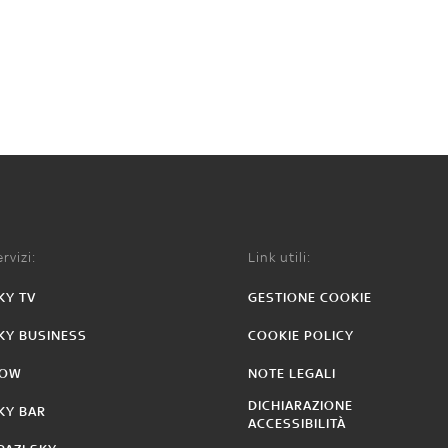
rvizi:
Link utili:
KY TV
GESTIONE COOKIE
KY BUSINESS
COOKIE POLICY
OW
NOTE LEGALI
DICHIARAZIONE
KY BAR
ACCESSIBILITÀ