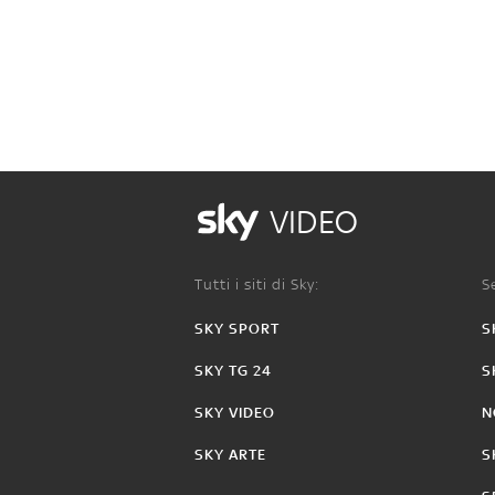
VIDEO
Tutti i siti di Sky:
Se
SKY SPORT
S
SKY TG 24
S
SKY VIDEO
N
SKY ARTE
S