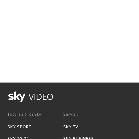
VIDEO
Tutti i siti di Sky:
Servizi:
SKY SPORT
SKY TV
SKY TG 24
SKY BUSINESS