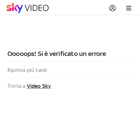
Ooooops! Si è verificato un errore
Riprova più tardi
Torna a
Video Sky