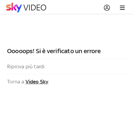
Ooooops! Si è verificato un errore
Riprova più tardi
Torna a
Video Sky