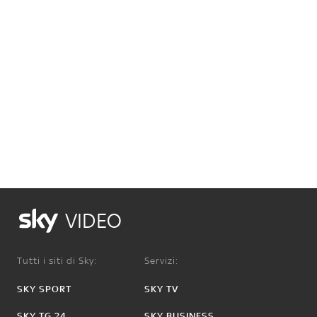
VIDEO
Tutti i siti di Sky:
Servizi:
SKY SPORT
SKY TV
SKY TG 24
SKY BUSINESS