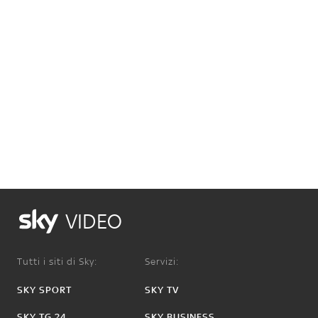
VIDEO
Tutti i siti di Sky:
Servizi:
SKY SPORT
SKY TV
SKY TG 24
SKY BUSINESS