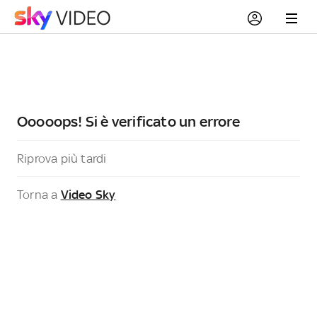
Ooooops! Si è verificato un errore
Riprova più tardi
Torna a
Video Sky