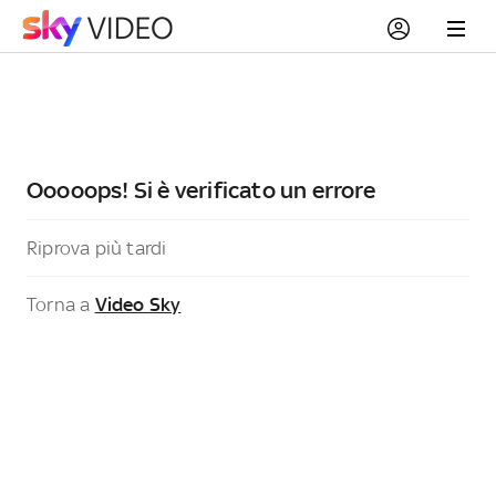
Ooooops! Si è verificato un errore
Riprova più tardi
Torna a
Video Sky