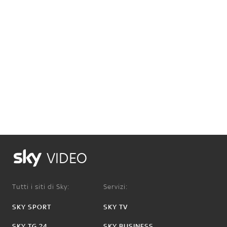
VIDEO
Tutti i siti di Sky:
Servizi:
SKY SPORT
SKY TV
SKY TG 24
SKY BUSINESS