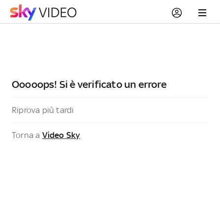
Ooooops! Si è verificato un errore
Riprova più tardi
Torna a
Video Sky