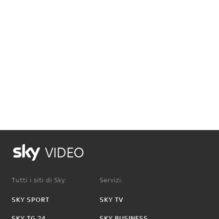
VIDEO
Tutti i siti di Sky:
Servizi:
SKY SPORT
SKY TV
SKY TG 24
SKY BUSINESS