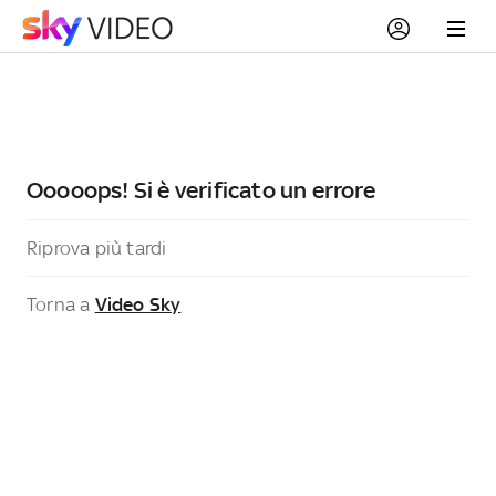
Ooooops! Si è verificato un errore
Riprova più tardi
Torna a
Video Sky