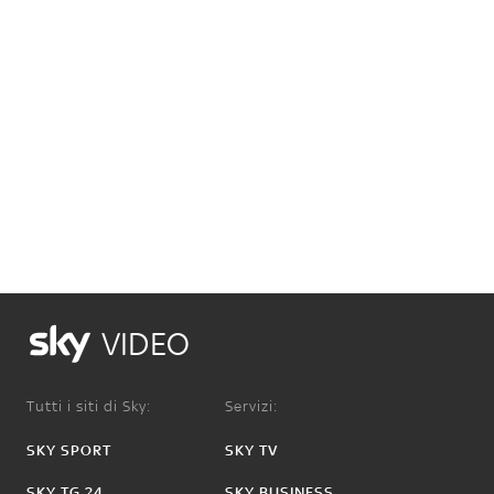
VIDEO
Tutti i siti di Sky:
Servizi:
SKY SPORT
SKY TV
SKY TG 24
SKY BUSINESS