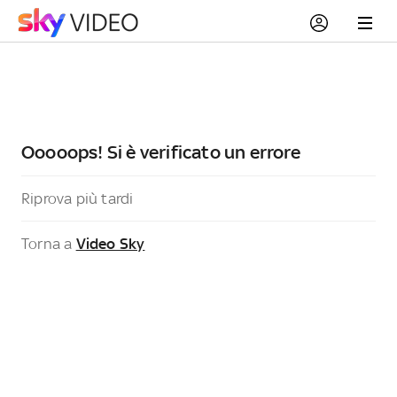
Ooooops! Si è verificato un errore
Riprova più tardi
Torna a
Video Sky