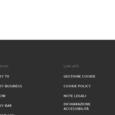
rvizi:
Link utili:
KY TV
GESTIONE COOKIE
KY BUSINESS
COOKIE POLICY
OW
NOTE LEGALI
DICHIARAZIONE
KY BAR
ACCESSIBILITÀ