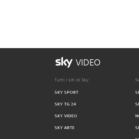
VIDEO
Tutti i siti di Sky:
Se
SKY SPORT
S
SKY TG 24
S
SKY VIDEO
N
SKY ARTE
S