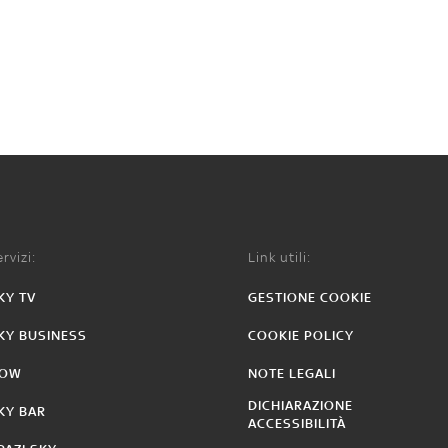
rvizi:
Link utili:
KY TV
GESTIONE COOKIE
KY BUSINESS
COOKIE POLICY
OW
NOTE LEGALI
DICHIARAZIONE
KY BAR
ACCESSIBILITÀ