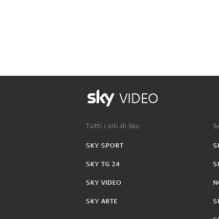
VIDEO
Tutti i siti di Sky:
Se
SKY SPORT
S
SKY TG 24
S
SKY VIDEO
N
SKY ARTE
S