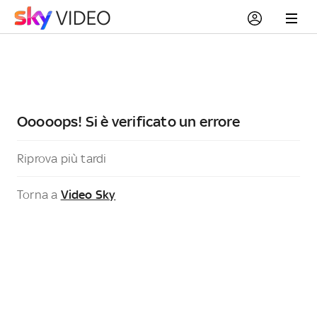
Ooooops! Si è verificato un errore
Riprova più tardi
Torna a
Video Sky