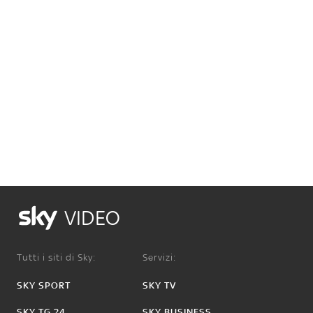
VIDEO
Tutti i siti di Sky:
Servizi:
SKY SPORT
SKY TV
SKY TG 24
SKY BUSINESS