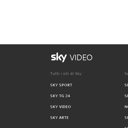
VIDEO
Tutti i siti di Sky:
Se
SKY SPORT
S
SKY TG 24
S
SKY VIDEO
N
SKY ARTE
S