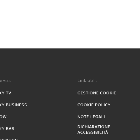
rvizi:
Link utili:
KY TV
GESTIONE COOKIE
KY BUSINESS
COOKIE POLICY
OW
NOTE LEGALI
DICHIARAZIONE
KY BAR
ACCESSIBILITÀ