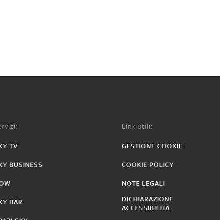
rvizi:
Link utili:
KY TV
GESTIONE COOKIE
KY BUSINESS
COOKIE POLICY
OW
NOTE LEGALI
DICHIARAZIONE
KY BAR
ACCESSIBILITÀ