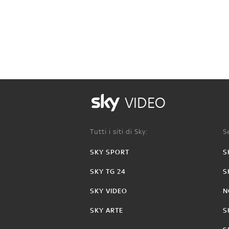
VIDEO
Tutti i siti di Sky:
Se
SKY SPORT
S
SKY TG 24
S
SKY VIDEO
N
SKY ARTE
S