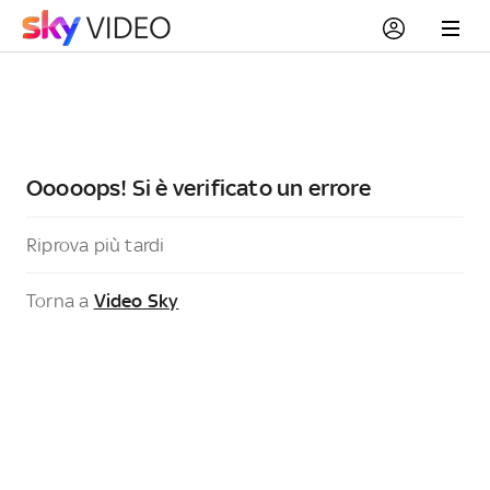
Ooooops! Si è verificato un errore
Riprova più tardi
Torna a
Video Sky