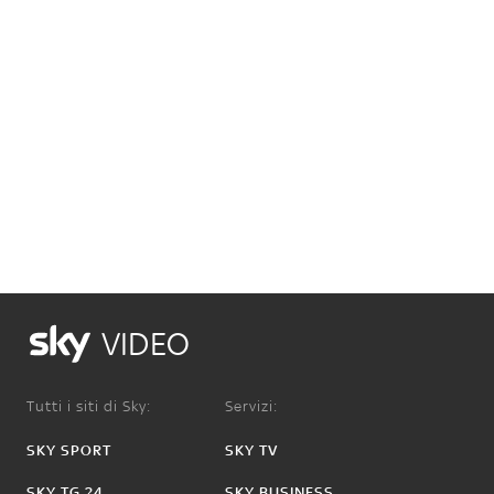
VIDEO
Tutti i siti di Sky:
Servizi:
SKY SPORT
SKY TV
SKY TG 24
SKY BUSINESS