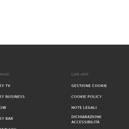
rvizi:
Link utili:
KY TV
GESTIONE COOKIE
KY BUSINESS
COOKIE POLICY
OW
NOTE LEGALI
DICHIARAZIONE
KY BAR
ACCESSIBILITÀ