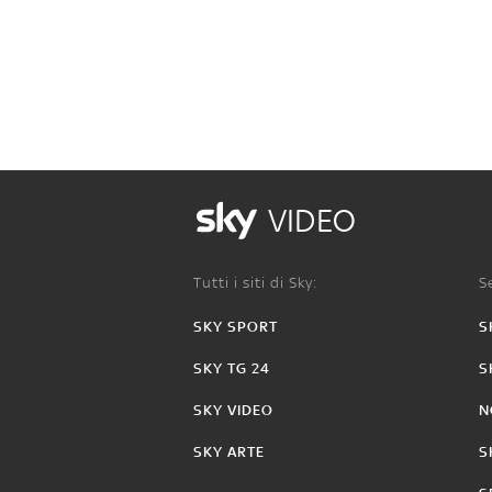
VIDEO
Tutti i siti di Sky:
Se
SKY SPORT
S
SKY TG 24
S
SKY VIDEO
N
SKY ARTE
S