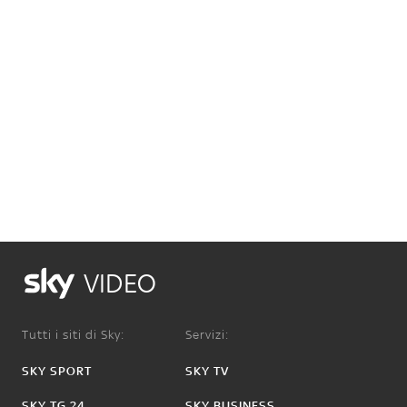
VIDEO
Tutti i siti di Sky:
Servizi:
SKY SPORT
SKY TV
SKY TG 24
SKY BUSINESS