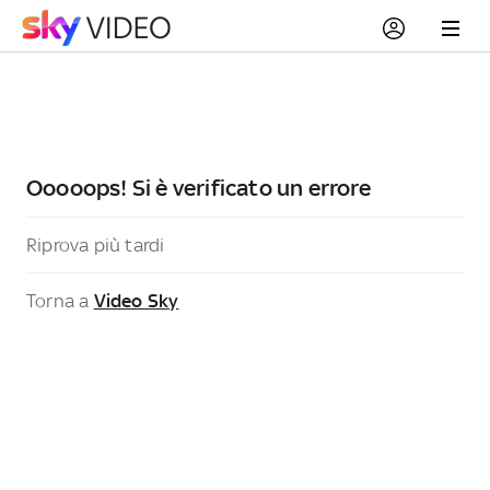
Ooooops! Si è verificato un errore
Riprova più tardi
Torna a
Video Sky