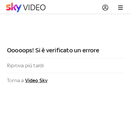
Ooooops! Si è verificato un errore
Riprova più tardi
Torna a
Video Sky