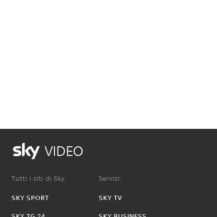
VIDEO
Tutti i siti di Sky:
Servizi:
SKY SPORT
SKY TV
SKY TG 24
SKY BUSINESS