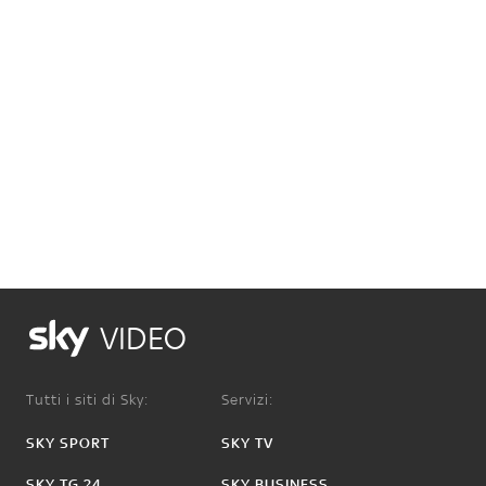
VIDEO
Tutti i siti di Sky:
Servizi:
SKY SPORT
SKY TV
SKY TG 24
SKY BUSINESS