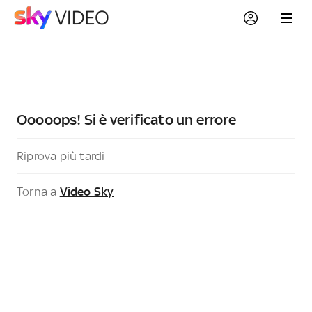
Ooooops! Si è verificato un errore
Riprova più tardi
Torna a
Video Sky