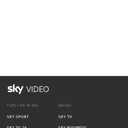
VIDEO
Tutti i siti di Sky:
Servizi:
SKY SPORT
SKY TV
SKY TG 24
SKY BUSINESS