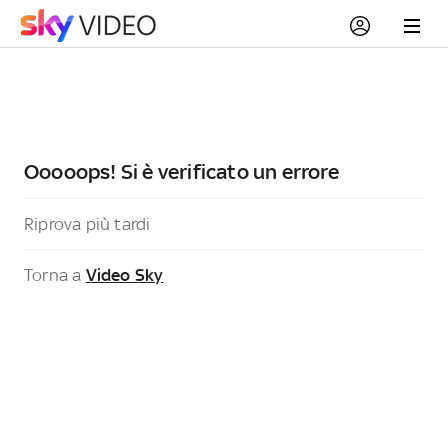
Ooooops! Si è verificato un errore
Riprova più tardi
Torna a
Video Sky