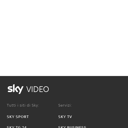
VIDEO
Tutti i siti di Sky:
Servizi:
SKY SPORT
SKY TV
SKY TG 24
SKY BUSINESS