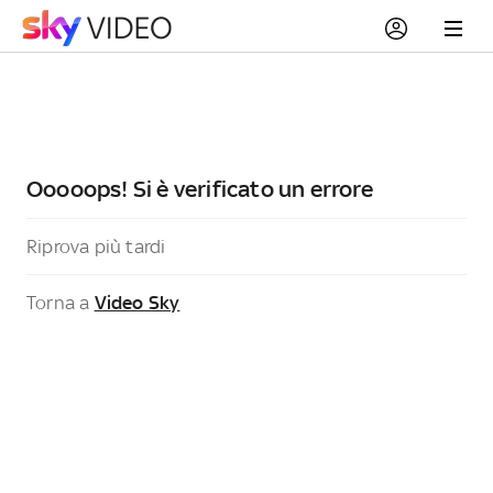
Ooooops! Si è verificato un errore
Riprova più tardi
Torna a
Video Sky