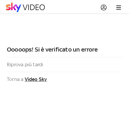
Ooooops! Si è verificato un errore
Riprova più tardi
Torna a
Video Sky