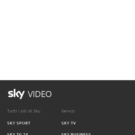
VIDEO
Tutti i siti di Sky:
Servizi:
SKY SPORT
SKY TV
SKY TG 24
SKY BUSINESS