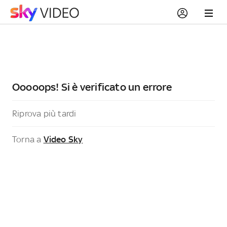
Ooooops! Si è verificato un errore
Riprova più tardi
Torna a
Video Sky