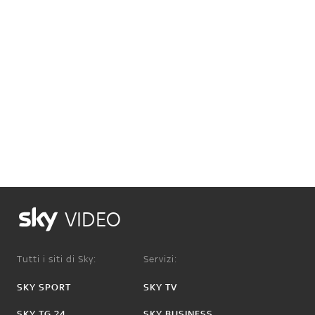
VIDEO
Tutti i siti di Sky:
Servizi:
SKY SPORT
SKY TV
SKY TG 24
SKY BUSINESS