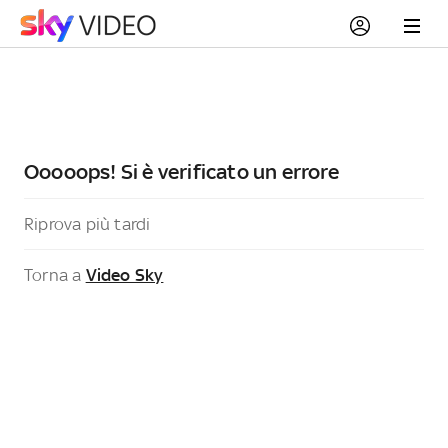
Ooooops! Si è verificato un errore
Riprova più tardi
Torna a
Video Sky