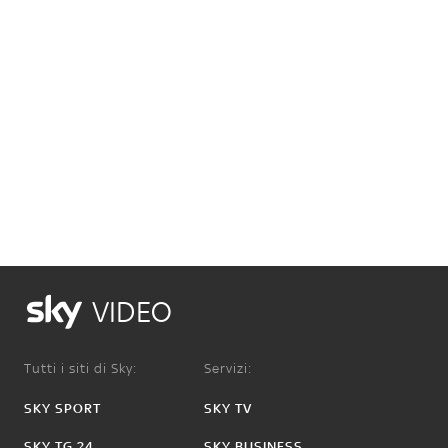
VIDEO
Tutti i siti di Sky:
Servizi:
SKY SPORT
SKY TV
SKY TG 24
SKY BUSINESS