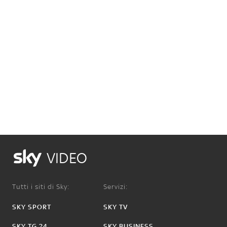
VIDEO
Tutti i siti di Sky:
Servizi:
SKY SPORT
SKY TV
SKY TG 24
SKY BUSINESS