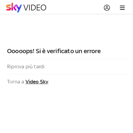
Ooooops! Si è verificato un errore
Riprova più tardi
Torna a
Video Sky