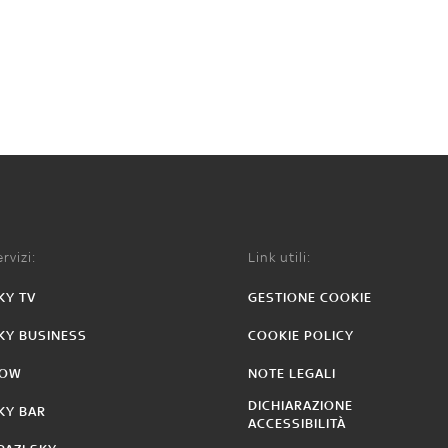
rvizi:
Link utili:
KY TV
GESTIONE COOKIE
KY BUSINESS
COOKIE POLICY
OW
NOTE LEGALI
DICHIARAZIONE
KY BAR
ACCESSIBILITÀ