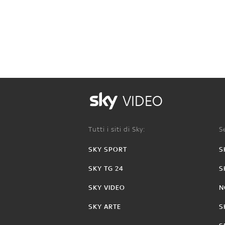
VIDEO
Tutti i siti di Sky:
Se
SKY SPORT
S
SKY TG 24
S
SKY VIDEO
N
SKY ARTE
S