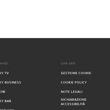
rvizi:
Link utili:
KY TV
GESTIONE COOKIE
KY BUSINESS
COOKIE POLICY
OW
NOTE LEGALI
DICHIARAZIONE
KY BAR
ACCESSIBILITÀ