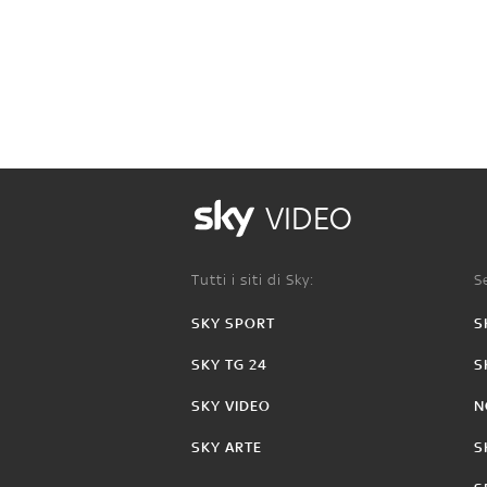
VIDEO
Tutti i siti di Sky:
Se
SKY SPORT
S
SKY TG 24
S
SKY VIDEO
N
SKY ARTE
S