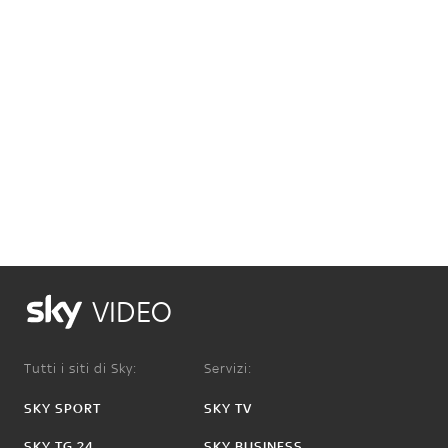
VIDEO
Tutti i siti di Sky:
Servizi:
SKY SPORT
SKY TV
SKY TG 24
SKY BUSINESS