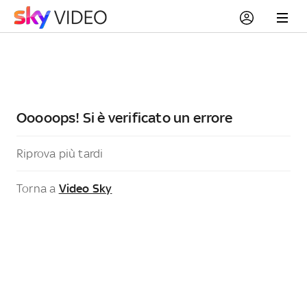
Ooooops! Si è verificato un errore
Riprova più tardi
Torna a
Video Sky